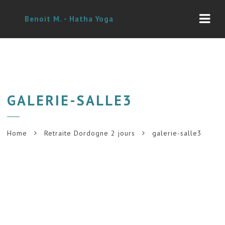
Navi
Benoit M. - Hatha Yoga
GALERIE-SALLE3
Home
Retraite Dordogne 2 jours
galerie-salle3