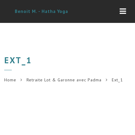
Navi
Benoit M. - Hatha Yoga
EXT_1
Home
Retraite Lot & Garonne avec Padma
Ext_1