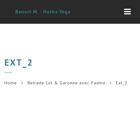
Navi
Benoit M. - Hatha Yoga
EXT_2
Home
Retraite Lot & Garonne avec Padma
Ext_2